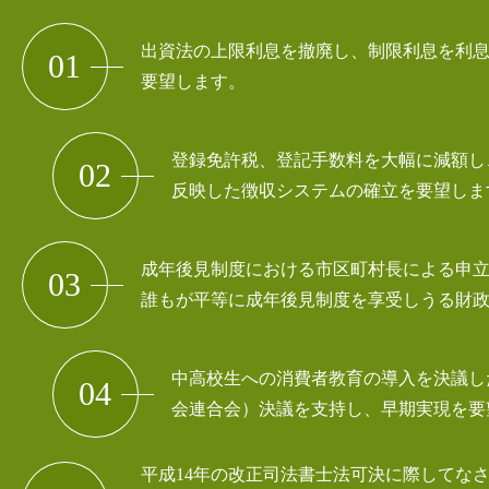
出資法の上限利息を撤廃し、
制限利息を利
01
要望します。
登録免許税、登記手数料を大幅に減額し
02
反映した
徴収システムの確立を要望しま
成年後見制度における市区町村長による申
03
誰もが平等に成年後見制度を
享受しうる財
中高校生への消費者教育の導入を決議し
04
会連合会）決議を支持し、
早期実現を要
平成14年の改正司法書士法可決に際してな