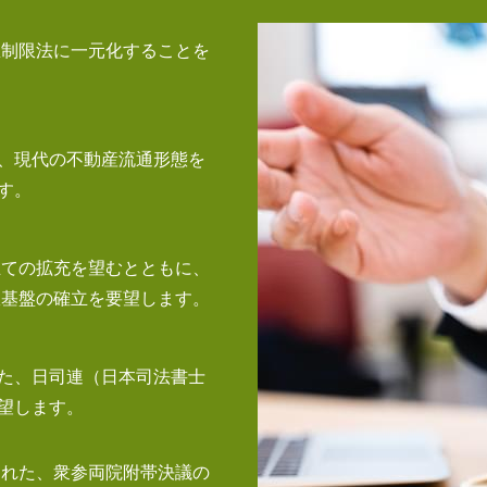
息制限法に一元化することを
、
現代の不動産流通形態を
す。
立ての
拡充を望むとともに、
政基盤の確立を要望します。
た、
日司連（日本司法書士
望します。
された、
衆参両院附帯決議の